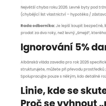
Největší chyba roku 2026. Levné byty pod t
(chybějící list vlastnictví – hypotéka / zásta
Rada odborníka:
Je lepší koupit bezpečné, l
prodat za dva roky, než levný „šmejd“, kterého
Ignorování 5% d
Albánská vláda zavedla pro rok 2026 specifick
strukturuje­te, můžete při převodu prostředků
Spolupracujte pouze s někým, kdo detailně roz
Linie, kde se skut
Proč se vyhnout 