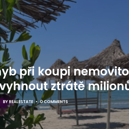
yb při koupi nemovitos
 vyhnout ztrátě milion
BY
REALESTATE
0 COMMENTS