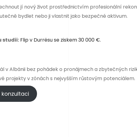
hnout jí nový život prostřednictvím profesionální reko
kutečně bydlet nebo ji vlastnit jako bezpečné aktivum.
 studii:
Flip v Durrësu se ziskem 30 000 €.
tál v Albánii bez pohádek o pronájmech a zbytečných rizik
vé projekty v zónách s nejvyšším růstovým potenciálem.
 konzultaci