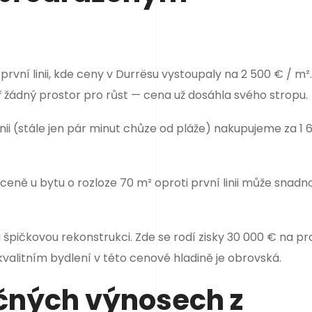
ní linii, kde ceny v Durrësu vystoupaly na 2 500 € / m².
ěř žádný prostor pro růst — cena už dosáhla svého stropu.
inii (stále jen pár minut chůze od pláže) nakupujeme za 1 
 ceně u bytu o rozloze 70 m² oproti první linii může snadn
 špičkovou rekonstrukci. Zde se rodí zisky 30 000 € na pro
valitním bydlení v této cenové hladině je obrovská.
čných výnosech z