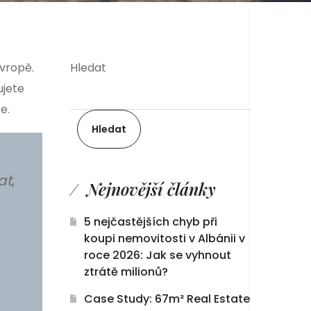
Evropě.
Hledat
ujete
e.
Hledat
at
,
Nejnovější články
5 nejčastějších chyb při
koupi nemovitosti v Albánii v
roce 2026: Jak se vyhnout
ztrátě milionů?
Case Study: 67m² Real Estate