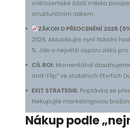
vnitrozemské části města prosper
strukturálním rizikem.
ZÁKON O PŘEOCENĚNÍ 2026 (5%
2026. Aktualizujte nyní fiskální h
%. Jde o největší úsporu zisků pro 
CÍL ROI:
Momentálně dosahujem
and-Flip“ ve stabilních čtvrtích D
EXIT STRATEGIE:
Poptávka se pře
Nekupujte marketingovou brožuru,
Nákup podle „nejn