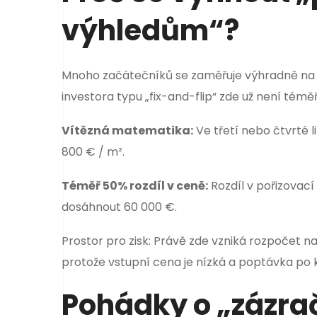
výhledům“?
Mnoho začátečníků se zaměřuje výhradně na prv
investora typu „fix-and-flip“ zde už není tém
Vítězná matematika:
Ve třetí nebo čtvrté l
800 € / m².
Téměř 50% rozdíl v ceně:
Rozdíl v pořizovací
dosáhnout 60 000 €.
Prostor pro zisk: Právě zde vzniká rozpočet na
protože vstupní cena je nízká a poptávka po k
Pohádky o „zázra