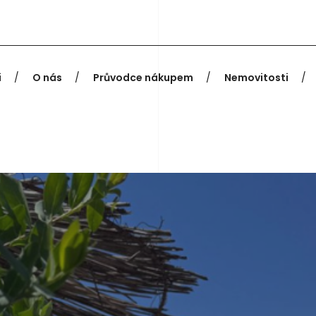
i
O nás
Průvodce nákupem
Nemovitosti