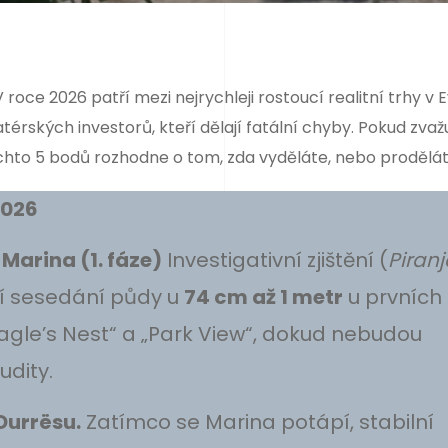
oce 2026 patří mezi nejrychleji rostoucí realitní trhy v 
térských investorů, kteří dělají fatální chyby. Pokud zvaž
ěchto 5 bodů rozhodne o tom, zda vyděláte, nebo prodělát
2026
Marina (1. fáze)
Investigativní zjištění (
Piranj
ní sesedání půdy u
74 cm až 1 metr
u prvních
gle’s Nest“ a „Park View“, dokud nebudou
udity.
 Durrësu.
Zatímco se Marina potápí, stabilní