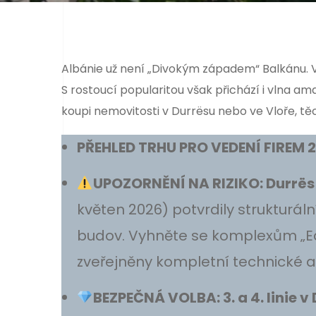
Albánie už není „Divokým západem“ Balkánu. V r
S rostoucí popularitou však přichází i vlna ama
koupi nemovitosti v Durrësu nebo ve Vloře, t
PŘEHLED TRHU PRO VEDENÍ FIREM 
UPOZORNĚNÍ NA RIZIKO: Durrës 
květen 2026) potvrdily strukturál
budov. Vyhněte se komplexům „Ea
zveřejněny kompletní technické a
BEZPEČNÁ VOLBA: 3. a 4. linie v