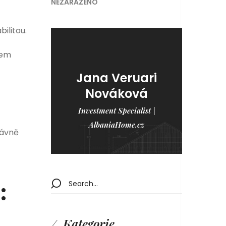
NEZAŘAZENO
ilitou.
kem
Jana Veruari
Nováková
Investment Specialist |
AlbaniaHome.cz
rávně
:
Kategorie