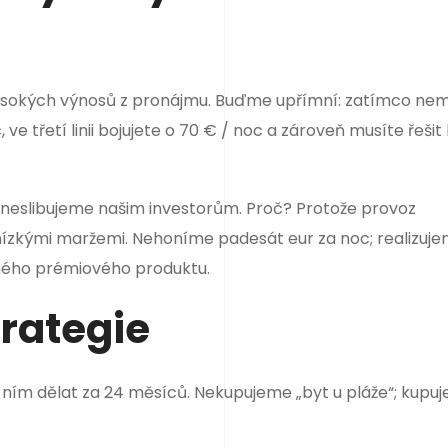
 vysokých výnosů z pronájmu. Buďme upřímní: zatímco nem
 ve třetí linii bojujete o 70 € / noc a zároveň musíte řešit
neslibujeme našim investorům. Proč? Protože provoz
ízkými maržemi. Nehoníme padesát eur za noc; realizuj
eného prémiového produktu.
trategie
 s ním dělat za 24 měsíců. Nekupujeme „byt u pláže“; kupu