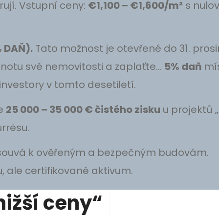
ují. Vstupní ceny:
€1,100 – €1,600/m²
s nulo
 DAŇ).
Tato možnost je otevřené do 31. pros
odnotu své nemovitosti a zaplaťte…
5% daň
mís
investory v tomto desetiletí.
e
25 000 – 35 000 € čistého zisku
u projektů „
urrësu.
souvá k ověřeným a bezpečným budovám.
 ale certifikované aktivum.
ižší ceny“