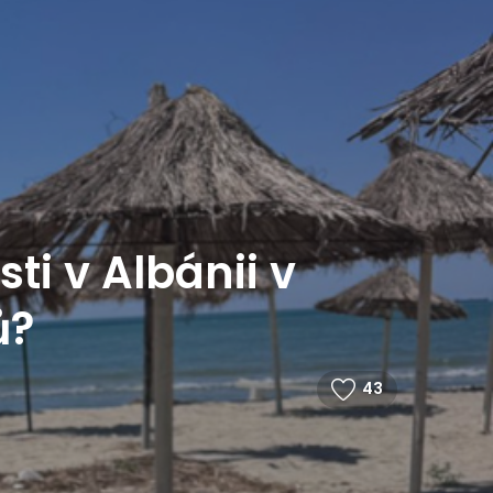
ti v Albánii v
ů?
43