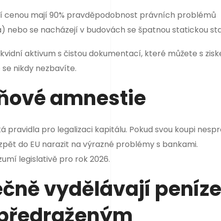
ržní cenou mají 90% pravděpodobnost právních problémů
va) nebo se nacházejí v budovách se špatnou statickou stab
ikvidní aktivum s čistou dokumentací, které můžete s zis
 se nikdy nezbavíte.
aňové amnestie
á pravidla pro legalizaci kapitálu. Pokud svou koupi nesp
 zpět do EU narazit na výrazné problémy s bankami.
umí legislativě pro rok 2026.
ečně vydělávají peníze
„předraženým