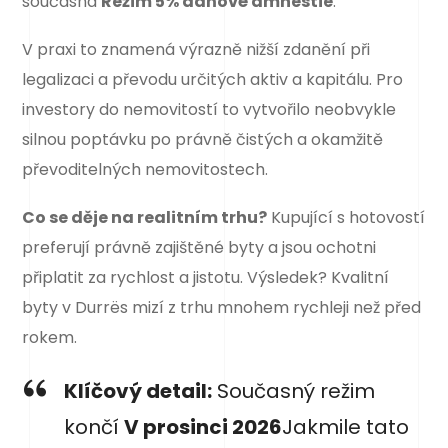
současná
Režim 5% daňové amnestie
.
V praxi to znamená výrazně nižší zdanění při
legalizaci a převodu určitých aktiv a kapitálu. Pro
investory do nemovitostí to vytvořilo neobvykle
silnou poptávku po právně čistých a okamžitě
převoditelných nemovitostech.
Co se děje na realitním trhu?
Kupující s hotovostí
preferují právně zajištěné byty a jsou ochotni
připlatit za rychlost a jistotu. Výsledek? Kvalitní
byty v Durrës mizí z trhu mnohem rychleji než před
rokem.
Klíčový detail:
Současný režim
končí
V prosinci 2026
Jakmile tato