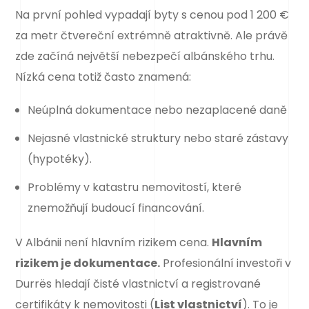
Na první pohled vypadají byty s cenou pod 1 200 €
za metr čtvereční extrémně atraktivně. Ale právě
zde začíná největší nebezpečí albánského trhu.
Nízká cena totiž často znamená:
Neúplná dokumentace nebo nezaplacené daně
Nejasné vlastnické struktury nebo staré zástavy
(hypotéky).
Problémy v katastru nemovitostí, které
znemožňují budoucí financování.
V Albánii není hlavním rizikem cena.
Hlavním
rizikem je dokumentace.
Profesionální investoři v
Durrës hledají čisté vlastnictví a registrované
certifikáty k nemovitosti (
List vlastnictví
). To je