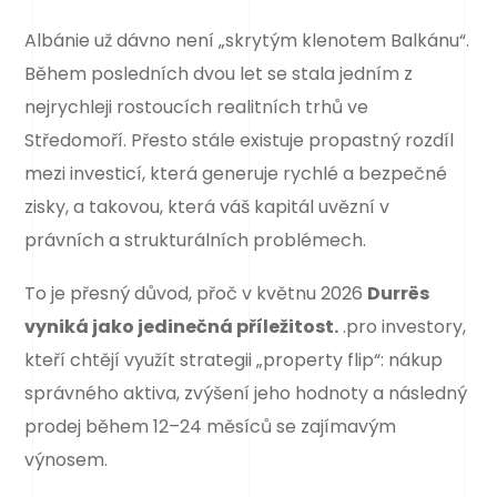
Albánie už dávno není „skrytým klenotem Balkánu“.
Během posledních dvou let se stala jedním z
nejrychleji rostoucích realitních trhů ve
Středomoří. Přesto stále existuje propastný rozdíl
mezi investicí, která generuje rychlé a bezpečné
zisky, a takovou, která váš kapitál uvězní v
právních a strukturálních problémech.
To je přesný důvod, přoč v květnu 2026
Durrës
vyniká jako jedinečná příležitost.
.pro investory,
kteří chtějí využít strategii „property flip“: nákup
správného aktiva, zvýšení jeho hodnoty a následný
prodej během 12–24 měsíců se zajímavým
výnosem.