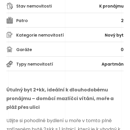
Stav nemovitosti
K pronájmu
Patro
2
Kategorie nemovitostí
Nový byt
Garáže
0
Typy nemovitostí
Apartmán
Útulný byt 2+kk, ideální k dlouhodobému
pronájmu – domácí mazlíčci vítáni, moře a
pláž přes ulici
Užijte si pohodlné bydlení u moře v tomto plně
zařízeném bytě 2+kk s 1 ložnicí, který je k vhodný k