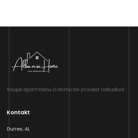
Koupě apartmánu či domu lze provést odkudkoli.
Kontakt
Durres, AL