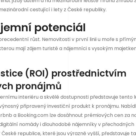
 minut jízdy autem a na mezinárodní letiště Tirana zhruba
ezinárodní cestující i lety z České republiky.
ájemní potenciál
precedentní růst. Nemovitosti v první linii u moře s přím
 kterou mají zájem turisté a nájemníci s vysokým majetke
stice (ROI) prostřednictvím
ých pronájmů
rnímu interiéru a skvělé dostupnosti představuje tento l
 výnosný připravený investiční produkt k pronájmu. Nabí
o Airbnb a Booking.com lze dosáhnout prémiových cen za n
 digitální nomády i dlouhodobé nájemníky v přechodných
České republice, které jsou výrazně vyšší, představuje t