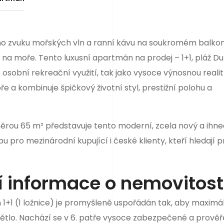
ho zvuku mořských vln a ranní kávu na soukromém balkon
 moře. Tento luxusní apartmán na prodej – 1+1, pláž Du
 osobní rekreační využití, tak jako vysoce výnosnou realit
moře a kombinuje špičkový životní styl, prestižní polohu a
měrou 65 m² představuje tento moderní, zcela nový a ihne
 pro mezinárodní kupující i české klienty, kteří hledají 
í informace o nemovitost
1+1 (1 ložnice) je promyšleně uspořádán tak, aby maximá
světlo. Nachází se v 6. patře vysoce zabezpečené a prově