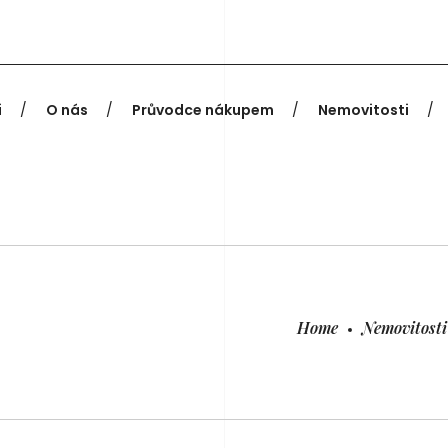
i
O nás
Průvodce nákupem
Nemovitosti
Home
Nemovitosti