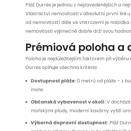
Pláž Durrës je jednou z nejzavedenějších a nejr
Vlastnictví nemovitosti v absolutní první lini
od nemovitostí dále ve vnitrozemí je nabídka 
nemovitosti výjimečně dobře drží svou hodnot
Prémiová poloha a 
Poloha je nejdůležitějším faktorem při výběru r
Durrës splňuje všechna kritéria:
Dostupnost pláže:
0 metrů od pláže – z b
moře.
Občanská vybavenost v okolí:
V docházko
mořskými plody, moderní kavárny vyšší úrov
Výborná dopravní dostupnost:
Pláž Durrë