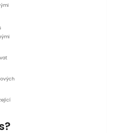
nými
s
nými
ovat
lových
ející
ës?