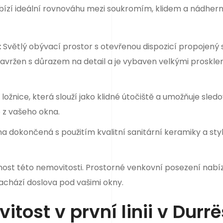
ízí ideální rovnováhu mezi soukromím, klidem a nádher
:
Světlý obývací prostor s otevřenou dispozicí propojený 
 navržen s důrazem na detail a je vybaven velkými proskle
žnice, která slouží jako klidné útočiště a umožňuje sled
z vašeho okna.
 dokončená s použitím kvalitní sanitární keramiky a sty
ost této nemovitosti. Prostorné venkovní posezení nabíz
nachází doslova pod vašimi okny.
itost v první linii v Durr