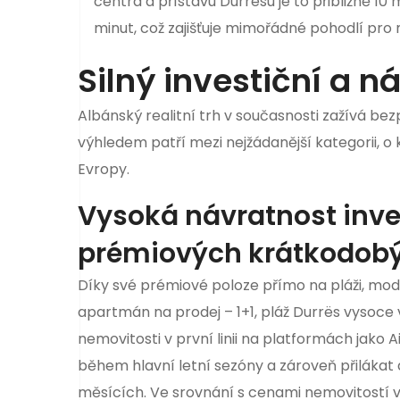
centra a přístavu Durrësu je to přibližně 10
minut, což zajišťuje mimořádné pohodlí pro m
Silný investiční a n
Albánský realitní trh v současnosti zažívá bez
výhledem patří mezi nejžádanější kategorii, o
Evropy.
Vysoká návratnost inve
prémiových krátkodob
Díky své prémiové poloze přímo na pláži, mode
apartmán na prodej – 1+1, pláž Durrës vysoce
nemovitosti v první linii na platformách jak
během hlavní letní sezóny a zároveň přilákat
měsících. Ve srovnání s cenami nemovitostí v 