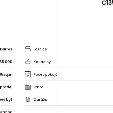
€13
Durres
Ložnice
35 000
Koupelny
65sq.m
Počet pokojů
 prodej
Patro
ový byt
Garáže
artmán