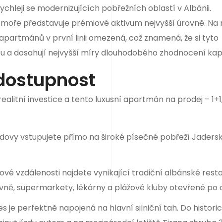
ychleji se modernizujících pobřežních oblastí v Albánii.
i u moře představuje prémiové aktivum nejvyšší úrovně. Na 
apartmánů v první linii omezená, což znamená, že si tyto
u a dosahují nejvyšší míry dlouhodobého zhodnocení kapi
dostupnost
ealitní investice a tento luxusní apartmán na prodej – 1+1,
udovy vstupujete přímo na široké písečné pobřeží Jaders
vé vzdálenosti najdete vynikající tradiční albánské rest
ně, supermarkety, lékárny a plážové kluby otevřené po c
s je perfektně napojená na hlavní silniční tah. Do histori