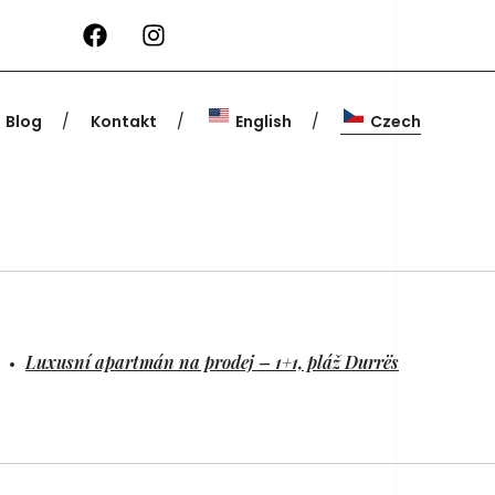
Blog
Kontakt
English
Czech
Luxusní apartmán na prodej – 1+1, pláž Durrës