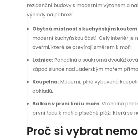
rezidenční budovy s moderním výtahem a nab
výhledy na pobřeží.
Obytná místnost s kuchyňským koutem
moderní kuchyňskou částí. Celý interiér je
dveřmi, které se otevírají směrem k moři.
Ložnice:
Pohodlná a soukromá dvoulůžková lo
západ slunce nad Jaderským mořem přímo 
Koupelna:
Moderní, plně vybavená koupelna
obkladů.
Balkon v první linii u moře:
Vrcholná předn
první řadu k moři a písečné pláži, která se 
Proč si vybrat nemov