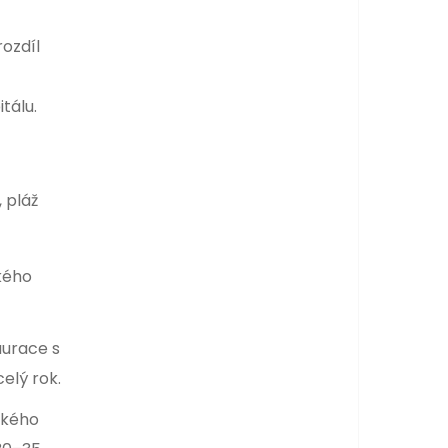
rozdíl
tálu.
 pláž
kého
aurace s
elý rok.
ckého