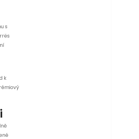
u s
rrës
ní
d k
prémiový
i
lně
řené