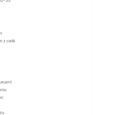
 30–35
ým
m z celé
uxusní
dkou
oc
ato