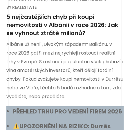
BY
REALESTATE
5 nejčastějších chyb při koupi
nemovitosti v Albánii v roce 2026: Jak
se vyhnout ztrátě milionů?
Albánie už není „Divokým západem“ Balkánu. V
roce 2026 patří mezi nejrychleji rostoucí realitní
trhy v Evropě. S rostoucí popularitou však přichází i
vlna amatérských investorů, kteří dělají fatální
chyby. Pokud zvažujete koupi nemovitosti v Durrësu
nebo ve Vloře, těchto 5 bodů rozhodne o tom, zda
vyděláte, nebo proděláte.
PŘEHLED TRHU PRO VEDENÍ FIREM 2026
UPOZORNĚNÍ NA RIZIKO: Durrës