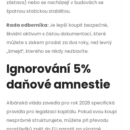
zástava) nebo se nacházejí v budovách se
špatnou statickou stabilitou.
Rada odborníka:
Je lepší koupit bezpečné,
likvidní aktivum s čistou dokumentací, které
můžete s ziskem prodat za dva roky, než levný
„šmejd“, kterého se nikdy nezbavíte.
Ignorování 5%
daňové amnestie
Albánská vláda zavedla pro rok 2026 specifická
pravidla pro legalizaci kapitálu. Pokud svou koupi
nesprávně strukturuje­te, můžete při převodu
prostředků zpět do EU narazit na výrazné