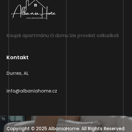
Koupě apartmánu či domu lze provést odkudkoli.
Kontakt
Durres, AL
info@albaniahome.cz
Copyright © 2025
AlbaniaHome
. All Rights Reserved