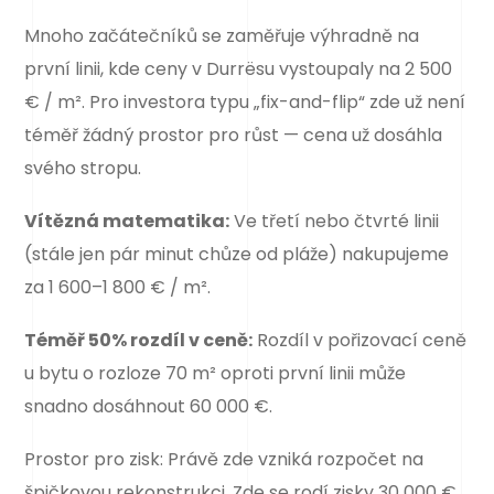
Mnoho začátečníků se zaměřuje výhradně na
první linii, kde ceny v Durrësu vystoupaly na 2 500
€ / m². Pro investora typu „fix-and-flip“ zde už není
téměř žádný prostor pro růst — cena už dosáhla
svého stropu.
Vítězná matematika:
Ve třetí nebo čtvrté linii
(stále jen pár minut chůze od pláže) nakupujeme
za 1 600–1 800 € / m².
Téměř 50% rozdíl v ceně:
Rozdíl v pořizovací ceně
u bytu o rozloze 70 m² oproti první linii může
snadno dosáhnout 60 000 €.
Prostor pro zisk: Právě zde vzniká rozpočet na
špičkovou rekonstrukci. Zde se rodí zisky 30 000 €