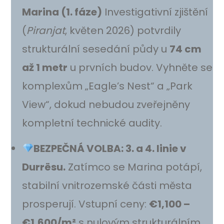
Marina (1. fáze)
Investigativní zjištění
(
Piranjat
, květen 2026) potvrdily
strukturální sesedání půdy u
74 cm
až 1 metr
u prvních budov. Vyhněte se
komplexům „Eagle’s Nest“ a „Park
View“, dokud nebudou zveřejněny
kompletní technické audity.
BEZPEČNÁ VOLBA: 3. a 4. linie v
Durrësu.
Zatímco se Marina potápí,
stabilní vnitrozemské části města
prosperují. Vstupní ceny:
€1,100 –
€1,600/m²
s nulovým strukturálním