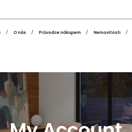
i
O nás
Průvodce nákupem
Nemovitosti
My Account