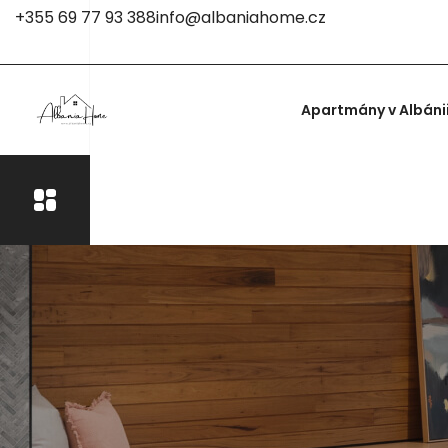
+355 69 77 93 388
info@albaniahome.cz
Apartmány v Albáni