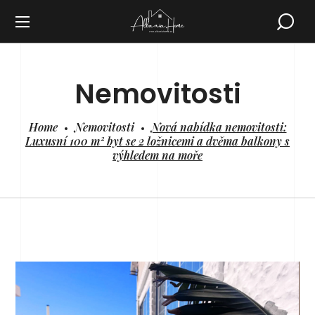
Nemovitosti
Home
Nemovitosti
Nová nabídka nemovitosti:
Luxusní 100 m² byt se 2 ložnicemi a dvěma balkony s
výhledem na moře