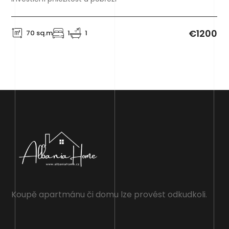
€1200
70 sq.m
1
1
Koupě apartmánu či domu lze provést odkudkoli.