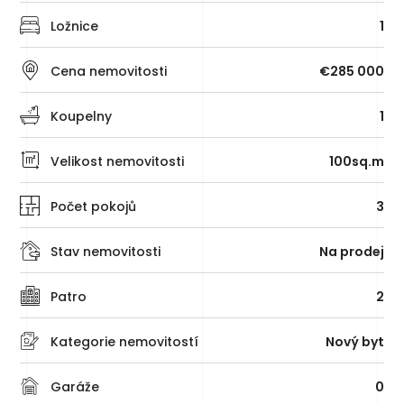
Ložnice
1
Cena nemovitosti
€285 000
Koupelny
1
Velikost nemovitosti
100sq.m
Počet pokojů
3
Stav nemovitosti
Na prodej
Patro
2
Kategorie nemovitostí
Nový byt
Garáže
0