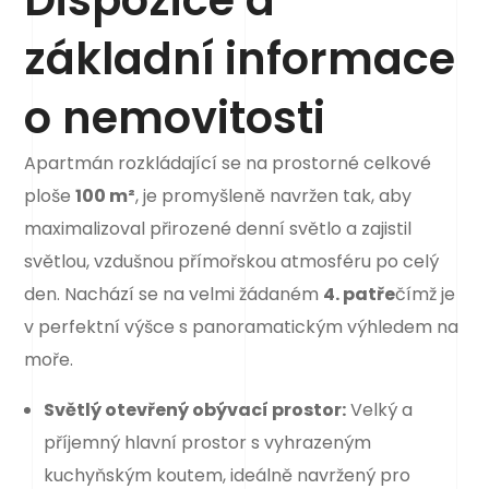
Dispozice a
základní informace
o nemovitosti
Apartmán rozkládající se na prostorné celkové
ploše
100 m²
, je promyšleně navržen tak, aby
maximalizoval přirozené denní světlo a zajistil
světlou, vzdušnou přímořskou atmosféru po celý
den. Nachází se na velmi žádaném
4. patře
čímž je
v perfektní výšce s panoramatickým výhledem na
moře.
Světlý otevřený obývací prostor:
Velký a
příjemný hlavní prostor s vyhrazeným
kuchyňským koutem, ideálně navržený pro