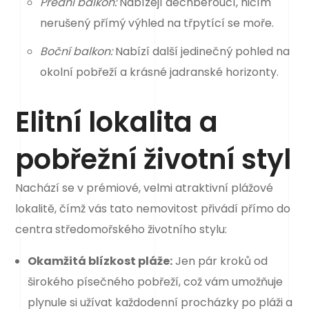
Přední balkón:
Nabízejí dechberoucí, ničím
nerušený přímý výhled na třpytící se moře.
Boční balkon:
Nabízí další jedinečný pohled na
okolní pobřeží a krásné jadranské horizonty.
Elitní lokalita a
pobřežní životní styl
Nachází se v prémiové, velmi atraktivní plážové
lokalitě, čímž vás tato nemovitost přivádí přímo do
centra středomořského životního stylu:
Okamžitá blízkost pláže:
Jen pár kroků od
širokého písečného pobřeží, což vám umožňuje
plynule si užívat každodenní procházky po pláži a