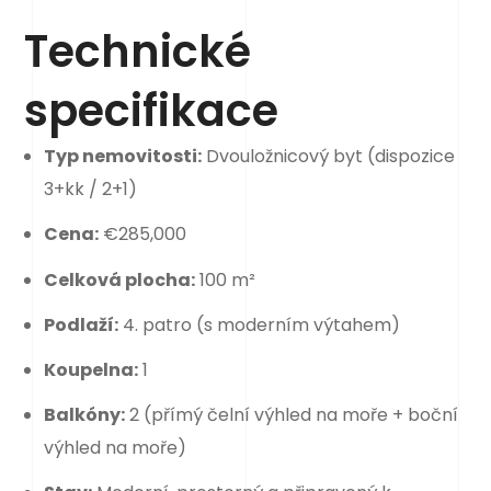
Technické
specifikace
Typ nemovitosti:
Dvouložnicový byt (dispozice
3+kk / 2+1)
Cena:
€285,000
Celková plocha:
100 m²
Podlaží:
4. patro (s moderním výtahem)
Koupelna:
1
Balkóny:
2 (přímý čelní výhled na moře + boční
výhled na moře)