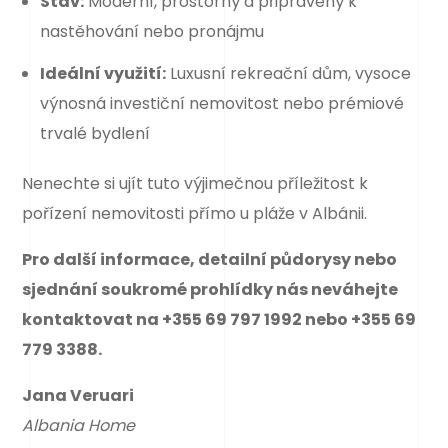
Stav:
Moderní, prostorný a připravený k
nastěhování nebo pronájmu
Ideální využití:
Luxusní rekreační dům, vysoce
výnosná investiční nemovitost nebo prémiové
trvalé bydlení
Nenechte si ujít tuto výjimečnou příležitost k
pořízení nemovitosti přímo u pláže v Albánii.
Pro další informace, detailní půdorysy nebo
sjednání soukromé prohlídky nás neváhejte
kontaktovat na +355 69 797 1992 nebo +355 69
779 3388.
Jana Veruari
Albania Home