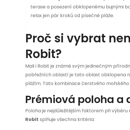
terase a posezení obklopenému bujnými bor
relax jen pár kroků od písečné pláže.
Proč si vybrat nem
Robit?
Mali i Robit je známé svým jedinečným přírod
pobřežních oblastí je tato oblast obklopena
plážím. Tato kombinace čerstvého mořského vz
Prémiová poloha a 
Poloha je nejdůležitějším faktorem při výběru r
Robit
splňuje všechna kritéria: