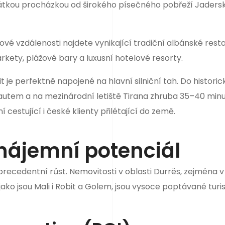
rátkou procházkou od širokého písečného pobřeží Jaders
vé vzdálenosti najdete vynikající tradiční albánské rest
ety, plážové bary a luxusní hotelové resorty.
it je perfektně napojené na hlavní silniční tah. Do histori
y autem a na mezinárodní letiště Tirana zhruba 35–40 minu
cestující i české klienty přilétající do země.
 nájemní potenciál
precedentní růst. Nemovitosti v oblasti Durrës, zejména v
ako jsou Mali i Robit a Golem, jsou vysoce poptávané turis