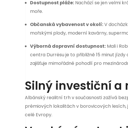
Dostupnost pláže:
Nachází se jen velmi k
moře.
Občanská vybavenost v okolí:
V docházko
mořskými plody, moderní kavárny, supermark
Výborná dopravní dostupnost:
Mali i Rob
centra Durrësu je to přibližně 15 minut jízd
zajišťuje mimořádné pohodlí pro mezinárodní 
Silný investiční a
Albánský realitní trh v současnosti zažívá bez
prémiových lokalitách v borovicových lesích, j
celé Evropy.