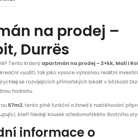
mán na prodej –
it, Durrës
nii? Tento krásný
apartmán na prodej – 2+kk, Mali i Ro
kreační využití, tak jako vysoce výnosnou realitní investici
ychleji se rozvíjejících přímořských lokalit v blízkosti Du
dnou hodnotu.
rou
57m2
, tento plně funkční a ihned k nastěhování přip
ující, kteří hledají kousek středomořského životního styl
dní informace o