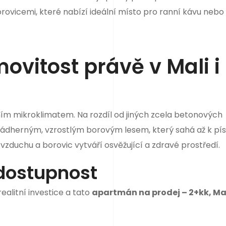
ovicemi, které nabízí ideální místo pro ranní kávu nebo
ovitost právě v Mali i
ním mikroklimatem. Na rozdíl od jiných zcela betonových
 nádherným, vzrostlým borovým lesem, který sahá až k p
duchu a borovic vytváří osvěžující a zdravé prostředí.
dostupnost
ealitní investice a tato
apartmán na prodej – 2+kk, Mal