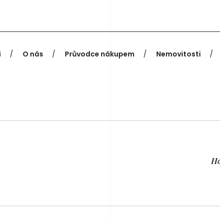
i
O nás
Průvodce nákupem
Nemovitosti
H