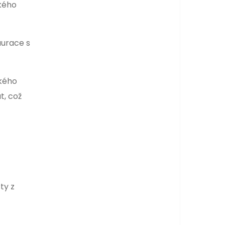
kého
aurace s
ckého
t, což
ty z