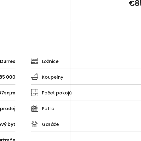
€8
Durres
Ložnice
85 000
Koupelny
57sq.m
Počet pokojů
 prodej
Patro
ový byt
Garáže
artmán