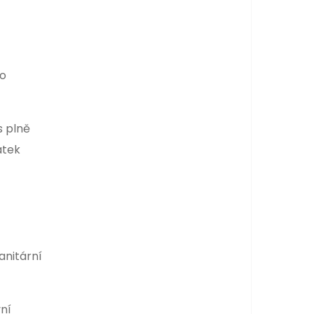
lo
s plně
atek
anitární
ní