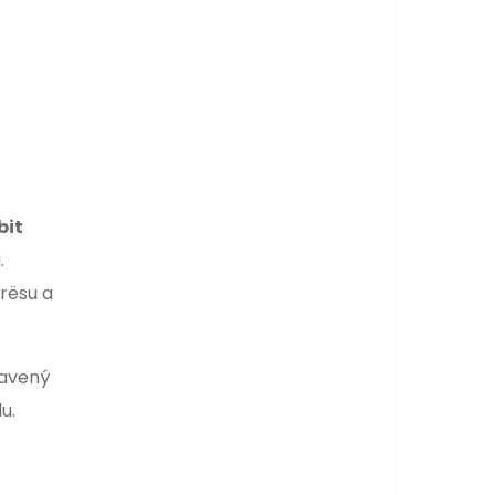
bit
.
rrësu a
ravený
u.