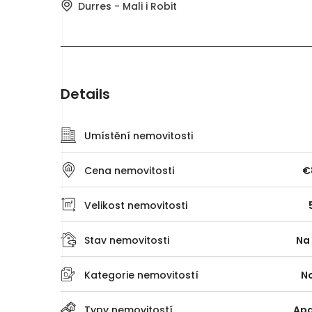
Durres - Mali i Robit
Details
Umístění nemovitosti
Cena nemovitosti
€
Velikost nemovitosti
Stav nemovitosti
Na
Kategorie nemovitostí
N
Typy nemovitostí
Ap