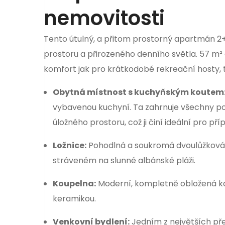
nemovitosti
Tento útulný, a přitom prostorný apartmán 2+k
prostoru a přirozeného denního světla. 57 m² 
komfort jak pro krátkodobé rekreační hosty, 
Obytná místnost s kuchyňským koutem
vybavenou kuchyní. Ta zahrnuje všechny po
úložného prostoru, což ji činí ideální pro 
Ložnice:
Pohodlná a soukromá dvoulůžková l
stráveném na slunné albánské pláži.
Koupelna:
Moderní, kompletně obložená ko
keramikou.
Venkovní bydlení:
Jedním z největších pře