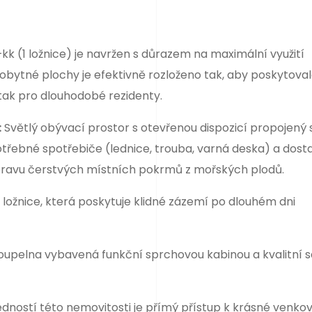
k (1 ložnice) je navržen s důrazem na maximální využití
obytné plochy je efektivně rozloženo tak, aby poskytova
tak pro dlouhodobé rezidenty.
:
Světlý obývací prostor s otevřenou dispozicí propojený 
třebné spotřebiče (lednice, trouba, varná deska) a dost
přípravu čerstvých místních pokrmů z mořských plodů.
ožnice, která poskytuje klidné zázemí po dlouhém dni
upelna vybavená funkční sprchovou kabinou a kvalitní s
dností této nemovitosti je přímý přístup k krásné venkov