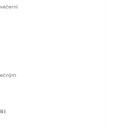
 večerní
ísečným
i i