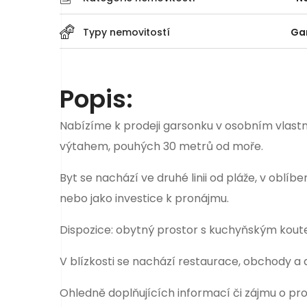
Typy nemovitostí
Ga
Popis:
Nabízíme k prodeji garsonku v osobním vlastn
výtahem, pouhých 30 metrů od moře.
Byt se nachází ve druhé linii od pláže, v oblíb
nebo jako investice k pronájmu.
Dispozice: obytný prostor s kuchyňským kou
V blízkosti se nachází restaurace, obchody a 
Ohledně doplňujících informací či zájmu o pr