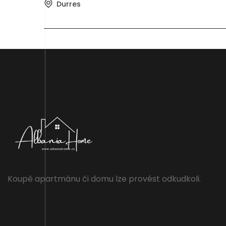
Durres
Koupě apartmánu či domu lze provést odkudkoli.