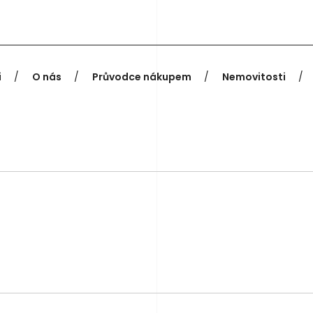
i
O nás
Průvodce nákupem
Nemovitosti