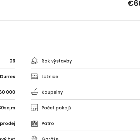
€6
06
Rok výstavby
Durres
Ložnice
60 000
Koupelny
30sq.m
Počet pokojů
 prodej
Patro
ový byt
Garáže