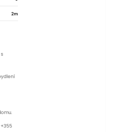
2m
 s
bydlení
 domu.
h +355