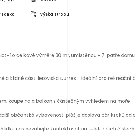
rsonka
Výška stropu
ictví o celkové výměře 30 m², umístěnou v 7. patře domu
ené a klidné části letoviska Durres – ideální pro rekreační 
tem, koupelna a balkon s částečným výhledem na moře.
další občanská vybavenost, pláž je doslova pár kroků od
ohlídku nás neváhejte kontaktovat na telefonních číslec