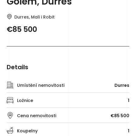
Golem, Durrës
Durres, Mali i Robit
€85 500
Details
Umístění nemovitosti
Durres
Ložnice
1
Cena nemovitosti
€85 500
Koupelny
1