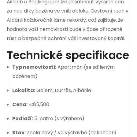
Airbnb a Booking.com lze dosáhnout vyšších cen
za noc díky bazénu ve vnitrobloku. Cestovní ruch v
Albánii každoročně láme rekordy, což zajišťuje, že
hodnota vaší nemovitosti bude v čase přirozeně
růst a bezpečně ochrání váš investovaný kapitál.
Technické specifikace
Typ nemovitosti:
Apartmán (se sdíleným
bazénem)
Lokalita:
Golem, Durrës, Albánie
Cena:
€85,500
Podlaží:
5. patro (s výtahem)
Stav:
Zcela nový / ve výstavbě (dokončení