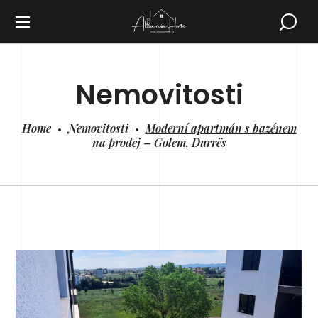
Nemovitosti
Home
Nemovitosti
Moderní apartmán s bazénem
na prodej – Golem, Durrës