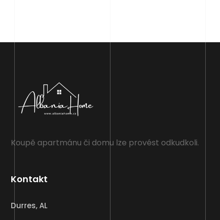
Koupě apartmánu či domu lze provést odkudkoli.
Kontakt
Durres, AL