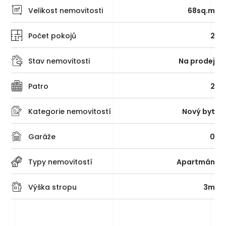
Velikost nemovitosti
68sq.m
Počet pokojů
2
Stav nemovitosti
Na prodej
Patro
2
Kategorie nemovitostí
Nový byt
Garáže
0
Typy nemovitostí
Apartmán
Výška stropu
3m