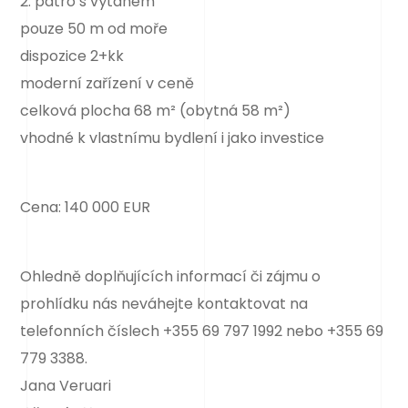
2. patro s výtahem
pouze 50 m od moře
dispozice 2+kk
moderní zařízení v ceně
celková plocha 68 m² (obytná 58 m²)
vhodné k vlastnímu bydlení i jako investice
Cena: 140 000 EUR
Ohledně doplňujících informací či zájmu o
prohlídku nás neváhejte kontaktovat na
telefonních číslech +355 69 797 1992 nebo +355 69
779 3388.
Jana Veruari