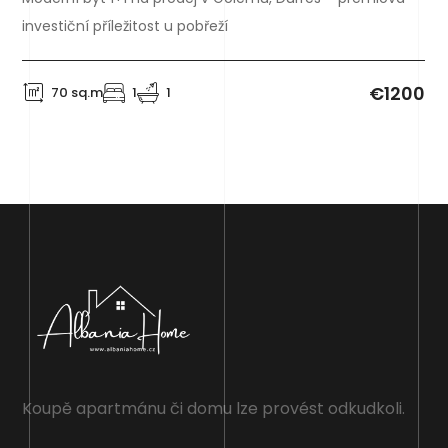
investiční příležitost u pobřeží
€1200
70 sq.m
1
1
Koupě apartmánu či domu lze provést odkudkoli.