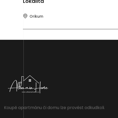
Lokalita
Orikum
Koupě apartmánu či domu lze provést odkudkoli.