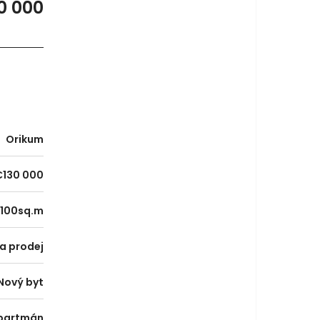
0 000
Orikum
€130 000
100sq.m
a prodej
Nový byt
partmán