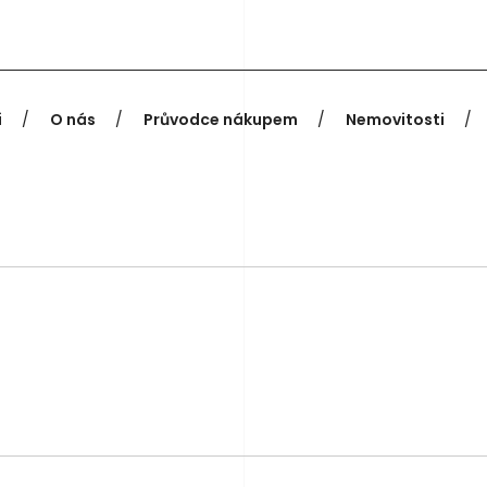
i
O nás
Průvodce nákupem
Nemovitosti