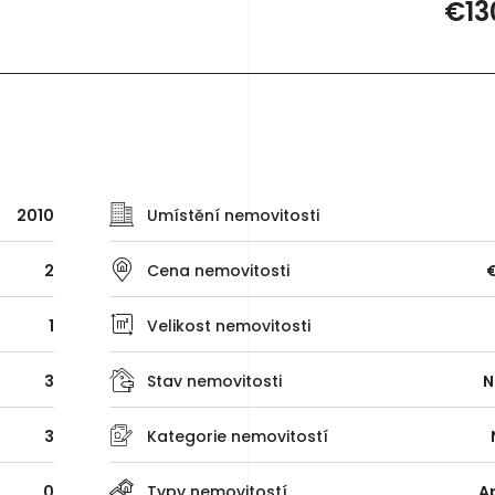
€13
2010
Umístění nemovitosti
2
Cena nemovitosti
1
Velikost nemovitosti
3
Stav nemovitosti
N
3
Kategorie nemovitostí
0
Typy nemovitostí
A