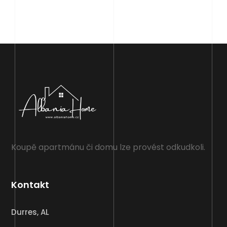
Koupě apartmánu či domu lze provést odkudkoli.
Kontakt
Durres, AL