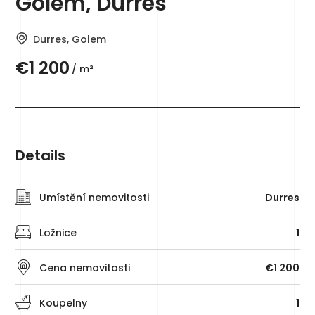
Golem, Durrës
Durres, Golem
€1 200
/ m²
Details
Umístění nemovitosti
Durres
Ložnice
1
Cena nemovitosti
€1 200
Koupelny
1