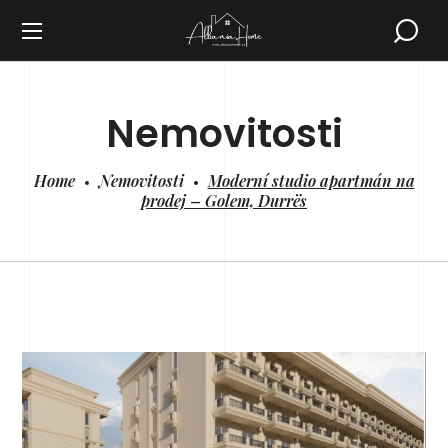
Nemovitosti
Home
Nemovitosti
Moderní studio apartmán na
prodej – Golem, Durrës